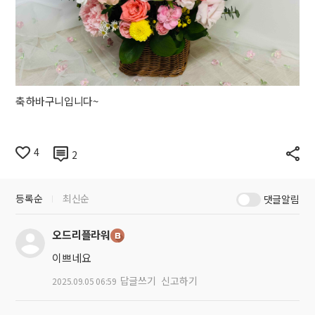
축하바구니입니다~
4
2
등록순
최신순
댓글알림
오드리플라워
이쁘네요
답글쓰기
신고하기
2025.09.05 06:59