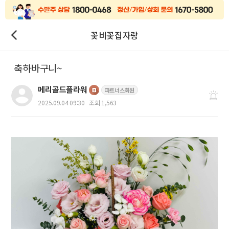
꽃비꽃집자랑
축하바구니~
메리골드플라워
파트너스회원
2025.09.04 09:30
조회 1,563