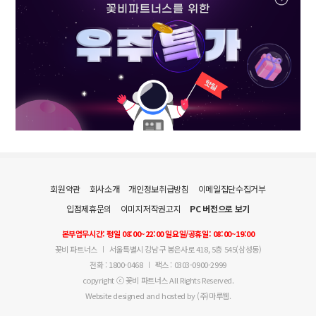
회원약관
회사소개
개인정보취급방침
이메일집단수집거부
입점제휴문의
이미지저작권고지
PC 버전으로 보기
본부업무시간: 평일 08:00~22:00 일요일/공휴일: 08:00~19:00
꽃비 파트너스
서울특별시 강남구 봉은사로 418, 5층 545(삼성동)
전화 : 1800-0468
팩스 : 0303-0900-2999
copyright ⓒ 꽃비 파트너스 All Rights Reserved.
Website designed and hosted by (주)마루웹.