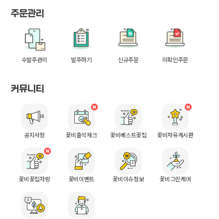
주문관리
수발주관리
발주하기
신규주문
미확인주문
커뮤니티
공지사항
꽃비출석체크
꽃비베스트꽃집
꽃비자유게시판
꽃비꽃집자랑
꽃비이벤트
꽃비이슈정보
꽃비그린케어