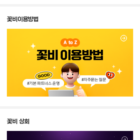
꽃비이용방법
꽃비 상회