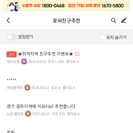
꽃비친구추천
알림받기
공지 숨기기
★취약지역 친구추천 이벤트★
[1]
공지
꽃비요정
2025.04.22
조회 1,384
좋아요 4
*****
예원플라워
2026.04.13
조회 4
좋아요 0
경기 광주지역에 이유F&F 추천합니다
노원 플라워
2025.08.20
조회 833
좋아요 0
추천