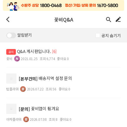
꽃비Q&A
알림받기
공지 숨기기
Q&A 게시판입니다.
[6]
공지
꽃비
2021.01.25
조회 6,774
좋아요 0
배송지역 설정 문의
[본부건의]
탑플라워
2026.07.22
조회 56
좋아요 0
꽃비앱이 튕겨요
[문의]
아자플라워
2026.07.08
조회 8
좋아요 0