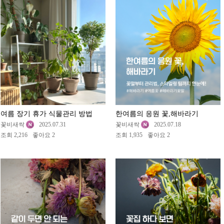
여름 장기 휴가 식물관리 방법
한여름의 응원 꽃,해바라기
꽃비새싹
2025.07.31
꽃비새싹
2025.07.18
조회 2,216
좋아요 2
조회 1,935
좋아요 2