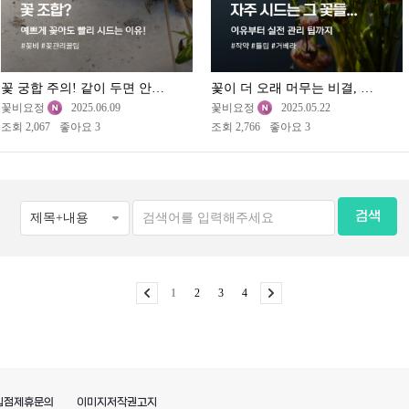
꽃 궁합 주의! 같이 두면 안되는 꽃 조합?
꽃이 더 오래 머무는 비결, 꽃 관리 팁!
꽃비요정
2025.06.09
꽃비요정
2025.05.22
조회 2,067
좋아요 3
조회 2,766
좋아요 3
검색
1
2
3
4
입점제휴문의
이미지저작권고지