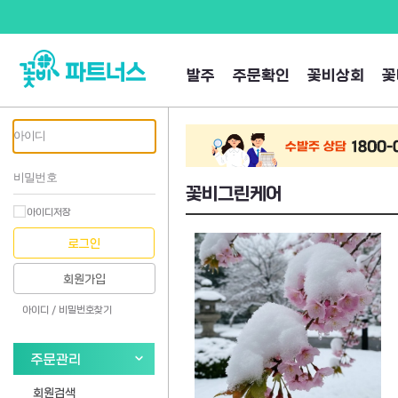
발주
주문확인
꽃비상회
꽃
꽃비그린케어
아이디저장
로그인
회원가입
아이디 /
비밀번호찾기
주문관리
회원검색