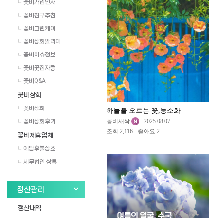
꽃비가입인사
꽃비친구추천
꽃비그린케어
꽃비상회알리미
꽃비이슈정보
꽃비꽃집자랑
꽃비Q&A
꽃비상회
꽃비상회
하늘을 오르는 꽃,능소화
꽃비상회후기
꽃비새싹
2025.08.07
조회 2,116
좋아요 2
꽃비제휴업체
예담후불상조
세무법인 상록
정산관리
정산내역