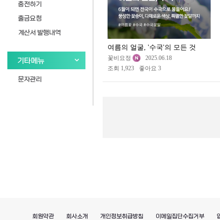
충전하기
출금요청
계산서 발행내역
여름의 얼굴, '수국'의 모든 것
꽃비요정
2025.06.18
기타메뉴
조회 1,923
좋아요 3
문자관리
회원약관
회사소개
개인정보취급방침
이메일집단수집거부