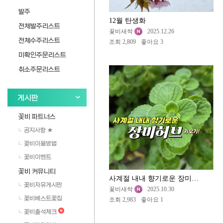
발주
12월 탄생화
전체발주리스트
꽃비새싹
2025.12.26
전체수주리스트
조회 2,809
좋아요 3
미확인주문리스트
취소주문리스트
게시판
꽃비 파트너스
공지사항 ★
꽃비이용방법
꽃비이벤트
꽃비 커뮤니티
사계절 내내 향기로운 장미허브
꽃비자유게시판
꽃비새싹
2025.10.30
꽃비베스트꽃집
조회 2,983
좋아요 1
꽃비출석체크