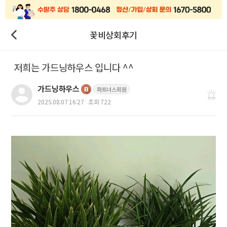
꽃비상회후기
저희는 가드닝하우스 입니다 ^^
가드닝하우스
파트너스회원
2025.08.07 16:27
조회 722