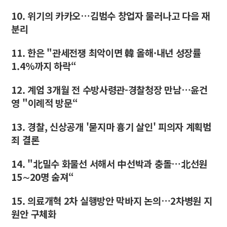
10. 위기의 카카오…김범수 창업자 물러나고 다음 재
분리
11. 한은 "관세전쟁 최악이면 韓 올해·내년 성장률
1.4%까지 하락“
12. 계엄 3개월 전 수방사령관-경찰청장 만남…윤건
영 "이례적 방문“
13. 경찰, 신상공개 '묻지마 흉기 살인' 피의자 계획범
죄 결론
14. "北밀수 화물선 서해서 中선박과 충돌…北선원
15∼20명 숨져“
15. 의료개혁 2차 실행방안 막바지 논의…2차병원 지
원안 구체화