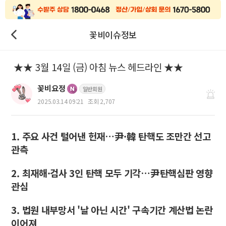
꽃비이슈정보
★★ 3월 14일 (금) 아침 뉴스 헤드라인 ★★
꽃비요정
일반회원
2025.03.14 09:21
조회 2,707
1. 주요 사건 털어낸 헌재…尹·韓 탄핵도 조만간 선고
관측
2. 최재해·검사 3인 탄핵 모두 기각…尹탄핵심판 영향
관심
3. 법원 내부망서 '날 아닌 시간' 구속기간 계산법 논란
이어져