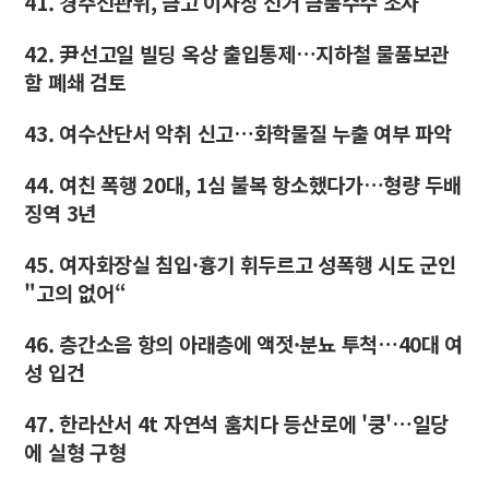
41. 경주선관위, 금고 이사장 선거 금품수수 조사
42. 尹선고일 빌딩 옥상 출입통제…지하철 물품보관
함 폐쇄 검토
43. 여수산단서 악취 신고…화학물질 누출 여부 파악
44. 여친 폭행 20대, 1심 불복 항소했다가…형량 두배
징역 3년
45. 여자화장실 침입·흉기 휘두르고 성폭행 시도 군인
"고의 없어“
46. 층간소음 항의 아래층에 액젓·분뇨 투척…40대 여
성 입건
47. 한라산서 4t 자연석 훔치다 등산로에 '쿵'…일당
에 실형 구형