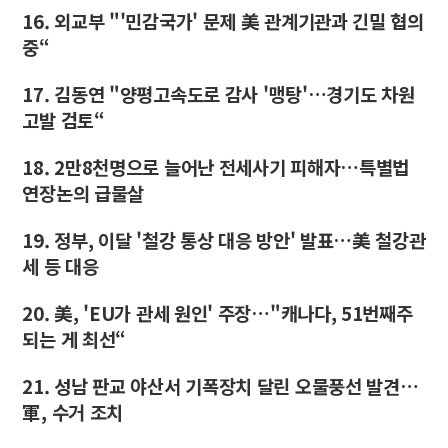
16. 외교부 "'민감국가' 문제 美 관계기관과 긴밀 협의
중“
17. 김동연 "양평고속도로 감사 '맹탕'…경기도 차원
고발 검토“
18. 2만8천명으로 늘어난 전세사기 피해자…특별법
연장논의 급물살
19. 정부, 이달 '철강 통상 대응 방안' 발표…美 철강관
세 등 대응
20. 美, 'EU가 관세 원인' 주장…"캐나다, 51번째주
되는 게 최선“
21. 성남 판교 야산서 기폭장치 달린 오물풍선 발견…
軍, 수거 조치