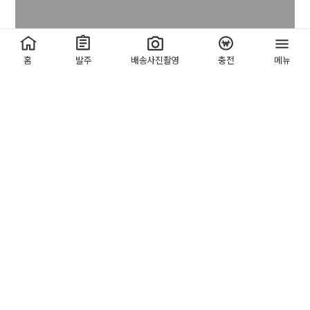
홈
발주
배송사진촬영
충전
메뉴
'꽃비이슈정보' 게시판 글
[정보]
3월 14일 띠별 운세
[1]
꽃비요정
2025.03.14
조회 2,827
좋아요 0