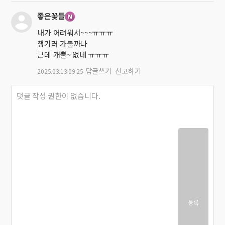
좋은꽃들
내가 어려워서~~~ㅠㅠㅠ
챙기러 가볼까나
근데 개뿔~ 없네 ㅠㅠㅠ
답글쓰기
신고하기
2025.03.13 09:25
등록