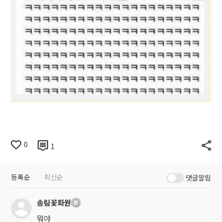
0
1
등록순
최신순
댓글알림
송림꽃화원
뭐야