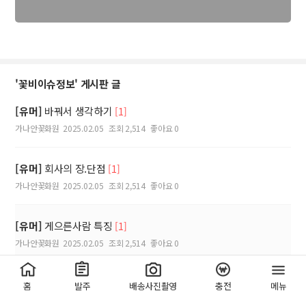
'꽃비이슈정보' 게시판 글
[유머]
바꿔서 생각하기
[1]
가나안꽃화원
2025.02.05
조회 2,514
좋아요 0
[유머]
회사의 장.단점
[1]
가나안꽃화원
2025.02.05
조회 2,514
좋아요 0
[유머]
게으른사람 특징
[1]
가나안꽃화원
2025.02.05
조회 2,514
좋아요 0
[유머]
버스기사님의 센스
[1]
홈
발주
배송사진촬영
충전
메뉴
가나안꽃화원
2025.02.05
조회 2,437
좋아요 0