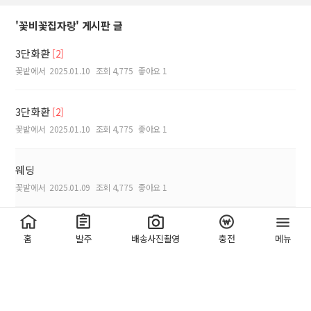
'꽃비꽃집자랑' 게시판 글
3단화환
[2]
꽃밭에서
2025.01.10
조회 4,775
좋아요 1
3단화환
[2]
꽃밭에서
2025.01.10
조회 4,775
좋아요 1
웨딩
꽃밭에서
2025.01.09
조회 4,775
좋아요 1
근조3단
[2]
홈
발주
배송사진촬영
충전
메뉴
지안플라워
2025.01.07
조회 4,456
좋아요 0
용수바구니
지안플라워
2025.01.07
조회 4,376
좋아요 0