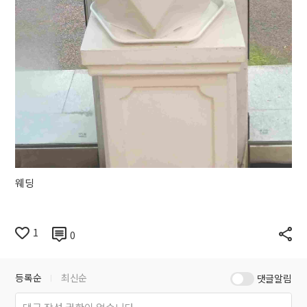
웨딩
1
0
등록순
최신순
댓글알림