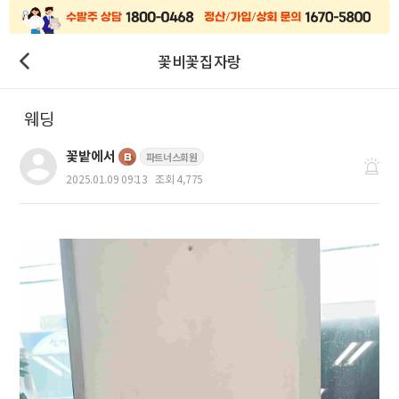
꽃비꽃집자랑
웨딩
꽃밭에서
파트너스회원
2025.01.09 09:13
조회 4,775