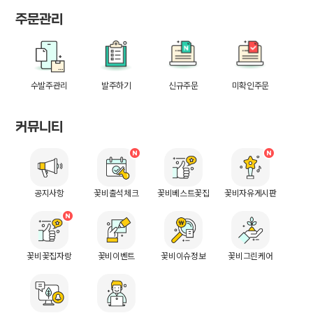
주문관리
수발주관리
발주하기
신규주문
미확인주문
커뮤니티
공지사항
꽃비출석체크
꽃비베스트꽃집
꽃비자유게시판
꽃비꽃집자랑
꽃비이벤트
꽃비이슈정보
꽃비그린케어