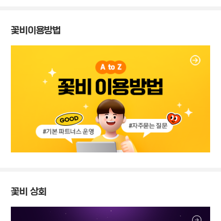
꽃비이용방법
꽃비 상회