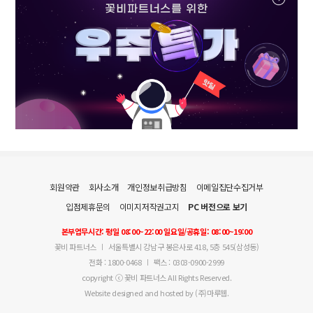
회원약관
회사소개
개인정보취급방침
이메일집단수집거부
입점제휴문의
이미지저작권고지
PC 버전으로 보기
본부업무시간: 평일 08:00~22:00 일요일/공휴일: 08:00~19:00
꽃비 파트너스
서울특별시 강남구 봉은사로 418, 5층 545(삼성동)
전화 : 1800-0468
팩스 : 0303-0900-2999
copyright ⓒ 꽃비 파트너스 All Rights Reserved.
Website designed and hosted by (주)마루웹.