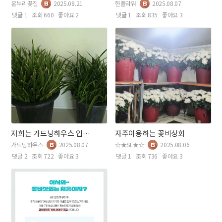
온누리꽃집
2025.08.21
한플라워
2025.08.07
댓글 1
조회 660
좋아요 2
댓글 1
조회 835
좋아요 3
저희는 가드닝하우스 입니다 ^^
자주이용하는 꽃비상회
가드닝하우스
2025.08.07
☆★SL★☆
2025.08.06
댓글 2
조회 722
좋아요 3
댓글 1
조회 736
좋아요 3