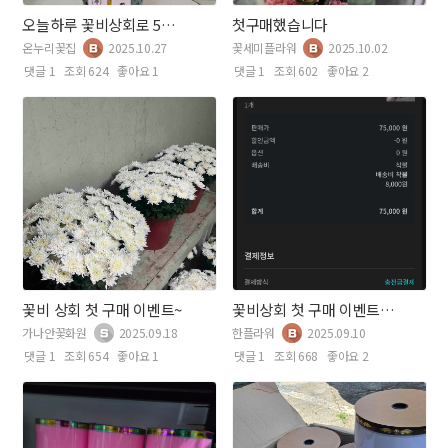
오늘하루 꽃비상회로 5십만원 물품주문햇어요~~~
첫구매했습니다
온누리꽃집
2025.10.27
꽃세미플라워
2025.10.02
댓글 1
조회 624
좋아요 1
댓글 1
조회 602
좋아요 2
꽃비 상회 첫 구매 이벤트~
꽃비상회 첫 구매 이벤트 참여
가나안꽃화원
2025.09.18
한플라워
2025.09.10
댓글 1
조회 654
좋아요 1
댓글 1
조회 668
좋아요 2