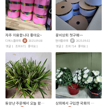
자주 이용합니다 좋아요~
꽃비상회 첫구매~~
디에스플라워
2025.09.08
현아플라워
2025.09.02
댓글 1
조회 671
좋아요 1
댓글 2
조회 714
좋아요 1
동양난 주문해서 오늘 왔어요~~~
상회에서 구입한 국화의 화형이 넘 예뻐요~