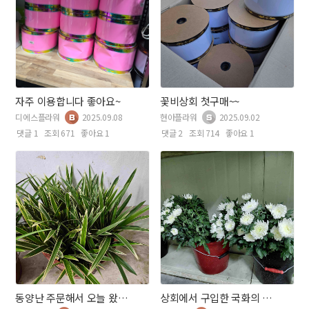
자주 이용합니다 좋아요~
꽃비상회 첫구매~~
디에스플라워
2025.09.08
현아플라워
2025.09.02
댓글 1
조회 671
좋아요 1
댓글 2
조회 714
좋아요 1
동양난 주문해서 오늘 왔어요~~~
상회에서 구입한 국화의 화형이 넘 예뻐요~