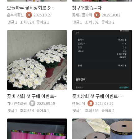
오늘하루 꽃비상회로 5십만원 물품주문햇어요~~~
첫구매했습니다
온누리꽃집
2025.10.27
꽃세미플라워
2025.10.02
댓글 1
조회 624
좋아요 1
댓글 1
조회 602
좋아요 2
꽃비 상회 첫 구매 이벤트~
꽃비상회 첫 구매 이벤트 참여
가나안꽃화원
2025.09.18
한플라워
2025.09.10
댓글 1
조회 654
좋아요 1
댓글 1
조회 668
좋아요 2