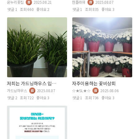
온누리꽃집
2025.08.21
한플라워
2025.08.07
댓글 1
조회 660
좋아요 2
댓글 1
조회 835
좋아요 3
저희는 가드닝하우스 입니다 ^^
자주이용하는 꽃비상회
가드닝하우스
2025.08.07
☆★SL★☆
2025.08.06
댓글 2
조회 722
좋아요 3
댓글 1
조회 736
좋아요 3