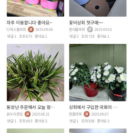
자주 이용합니다 좋아요~
꽃비상회 첫구매~~
디에스플라워
2025.09.08
현아플라워
2025.09.02
댓글 1
조회 675
좋아요 1
댓글 2
조회 719
좋아요 1
동양난 주문해서 오늘 왔어요~~~
상회에서 구입한 국화의 화형이 넘 예뻐요~
온누리꽃집
2025.08.21
한플라워
2025.08.07
댓글 1
조회 663
좋아요 2
댓글 1
조회 838
좋아요 3