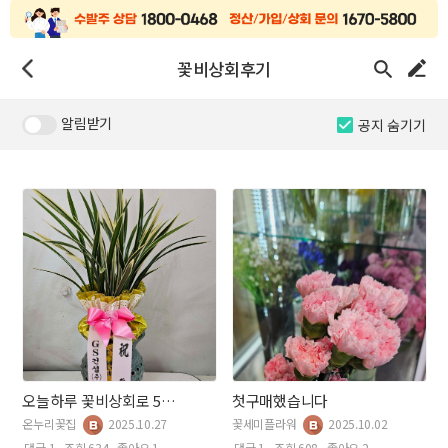
꽃비상회후기
알림받기
공지 숨기기
오늘하루 꽃비상회로 5십만원 물품주문햇어요~~~
첫구매했습니다
온누리꽃집
2025.10.27
꽃세미플라워
2025.10.02
댓글 1
조회 634
좋아요 1
댓글 1
조회 608
좋아요 2