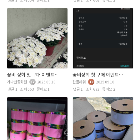
꽃비 상회 첫 구매 이벤트~
꽃비상회 첫 구매 이벤트 참여
가나안꽃화원
2025.09.18
한플라워
2025.09.10
댓글 1
조회 663
좋아요 1
댓글 1
조회 673
좋아요 2