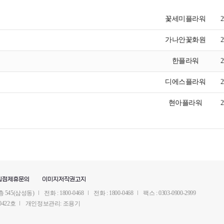
꽃세미플라워
2
가나안꽃화원
2
한플라워
2
디에스플라워
2
현아플라워
2
입점제휴문의
이미지저작권고지
 545(삼성동)
전화 : 1800-0468
전화 : 1800-0468
팩스 : 0303-0900-2999
422호
개인정보관리: 조용기