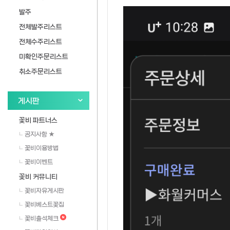
발주
전체발주리스트
전체수주리스트
미확인주문리스트
취소주문리스트
게시판
꽃비 파트너스
공지사항 ★
꽃비이용방법
꽃비이벤트
꽃비 커뮤니티
꽃비자유게시판
꽃비베스트꽃집
꽃비출석체크