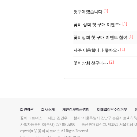
[1]
첫구매했습니다
[1]
꽃비 상회 첫 구매 이벤트~
[1]
꽃비상회 첫 구매 이벤트 참여
[1]
자주 이용합니다 좋아요~
[2]
꽃비상회 첫구매~~
회원약관
회사소개
개인정보취급방침
이메일집단수집거부
꽃비 파트너스
대표: 김건우
본사: 서울특별시 강남구 봉은사로 418, 5층
사업자등록번호(본사): 737-86-02900
통신판매업신고: 제2021-서울강남-00
copyright ⓒ 꽃비 파트너스 All Rights Reserved.