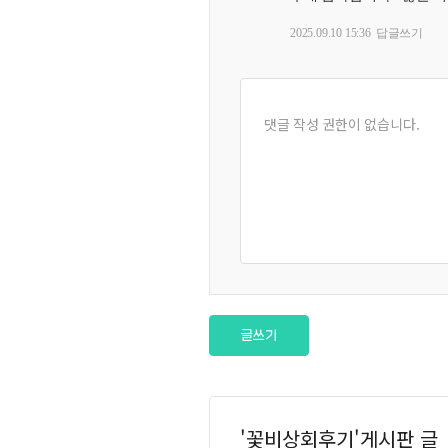
2025.09.10 15:36
답글쓰기
글쓰기
'꽃비상회후기'게시판 글