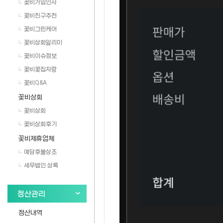
꽃비가입인사
꽃비친구추천
꽃비그린케어
꽃비상회알리미
꽃비이슈정보
꽃비꽃집자랑
꽃비Q&A
꽃비상회
꽃비상회
꽃비상회후기
꽃비제휴업체
예담후불상조
세무법인 상록
정산관리
정산내역