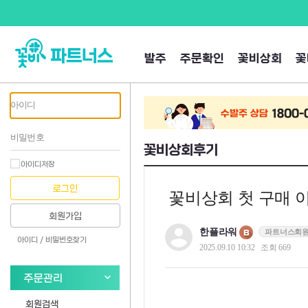
발주
주문확인
꽃비상회
꽃
꽃비상회후기
아이디저장
로그인
꽃비상회 첫 구매 
회원가입
한플라워
파트너스회
아이디 /
비밀번호찾기
2025.09.10 10:32
조회 669
주문관리
회원검색