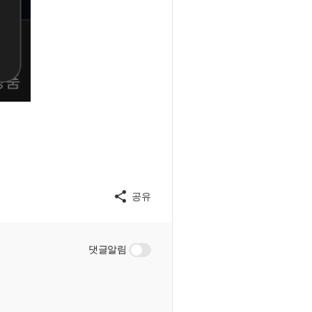
공유
댓글알림